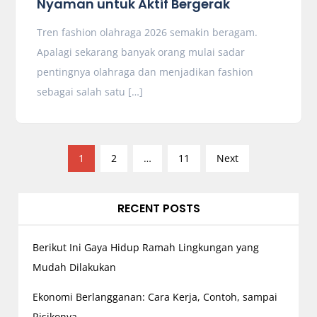
Nyaman untuk Aktif Bergerak
Tren fashion olahraga 2026 semakin beragam.
Apalagi sekarang banyak orang mulai sadar
pentingnya olahraga dan menjadikan fashion
sebagai salah satu […]
P
1
2
…
11
Next
o
s
RECENT POSTS
t
s
p
Berikut Ini Gaya Hidup Ramah Lingkungan yang
a
Mudah Dilakukan
g
Ekonomi Berlangganan: Cara Kerja, Contoh, sampai
i
Risikonya