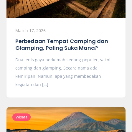
March 17, 2026
Perbedaan Tempat Camping dan
Glamping, Paling Suka Mana?
Dua jenis gaya berkemah sedang populer, yakni
camping dan glamping. Secara nama ada
kemiripan. Namun, apa yang membedakan
kegiatan dan […]
Wisata