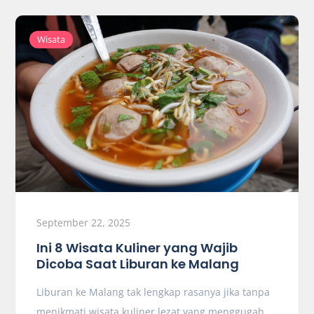
Wisata
September 22, 2025
Ini 8 Wisata Kuliner yang Wajib
Dicoba Saat Liburan ke Malang
Liburan ke Malang tak lengkap rasanya jika tanpa
menikmati wisata kuliner lezat yang menggugah