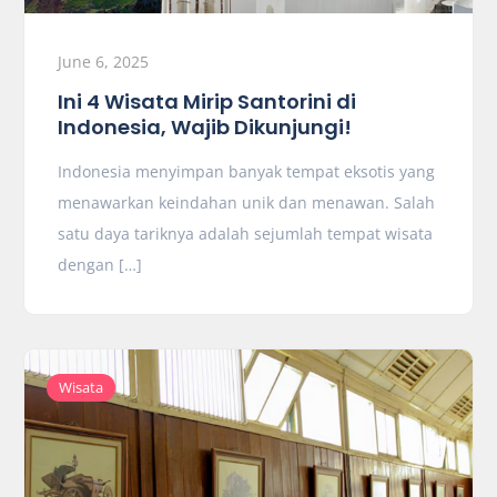
June 6, 2025
Ini 4 Wisata Mirip Santorini di
Indonesia, Wajib Dikunjungi!
Indonesia menyimpan banyak tempat eksotis yang
menawarkan keindahan unik dan menawan. Salah
satu daya tariknya adalah sejumlah tempat wisata
dengan […]
Wisata