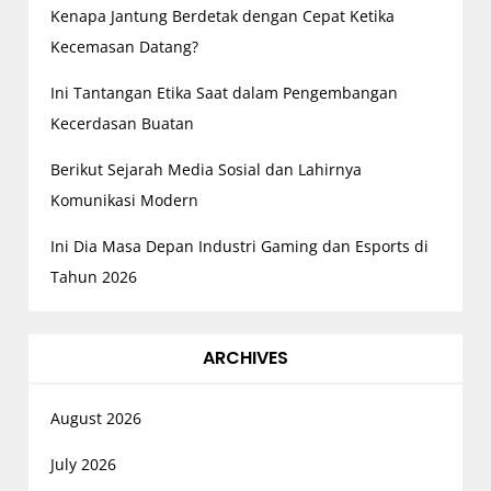
Kenapa Jantung Berdetak dengan Cepat Ketika
Kecemasan Datang?
Ini Tantangan Etika Saat dalam Pengembangan
Kecerdasan Buatan
Berikut Sejarah Media Sosial dan Lahirnya
Komunikasi Modern
Ini Dia Masa Depan Industri Gaming dan Esports di
Tahun 2026
ARCHIVES
August 2026
July 2026