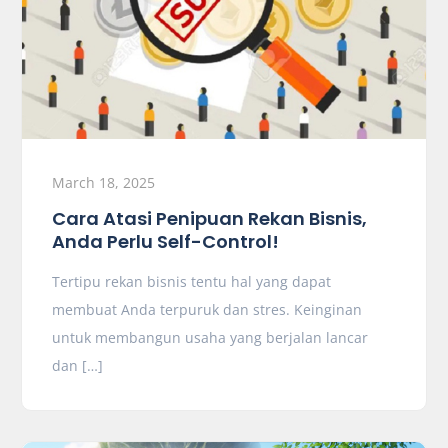
March 18, 2025
Cara Atasi Penipuan Rekan Bisnis,
Anda Perlu Self-Control!
Tertipu rekan bisnis tentu hal yang dapat
membuat Anda terpuruk dan stres. Keinginan
untuk membangun usaha yang berjalan lancar
dan […]