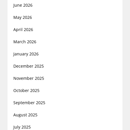
June 2026
May 2026
April 2026
March 2026
January 2026
December 2025
November 2025
October 2025
September 2025
August 2025
July 2025