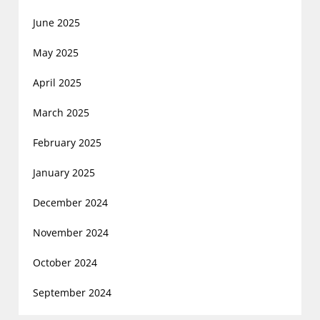
June 2025
May 2025
April 2025
March 2025
February 2025
January 2025
December 2024
November 2024
October 2024
September 2024