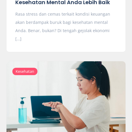
Kesehatan Mental Anda Lebih Baik
Rasa stress dan cemas terkait kondisi keuangan
akan berdampak buruk bagi kesehatan mental
Anda. Benar, bukan? Di tengah gejolak ekonomi
[…]
Kesehatan