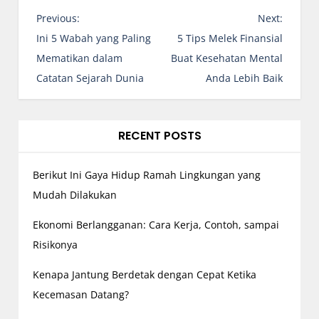
P
Previous:
Next:
o
Ini 5 Wabah yang Paling
5 Tips Melek Finansial
s
Mematikan dalam
Buat Kesehatan Mental
t
Catatan Sejarah Dunia
Anda Lebih Baik
n
a
v
RECENT POSTS
i
g
Berikut Ini Gaya Hidup Ramah Lingkungan yang
a
Mudah Dilakukan
t
Ekonomi Berlangganan: Cara Kerja, Contoh, sampai
i
Risikonya
o
n
Kenapa Jantung Berdetak dengan Cepat Ketika
Kecemasan Datang?