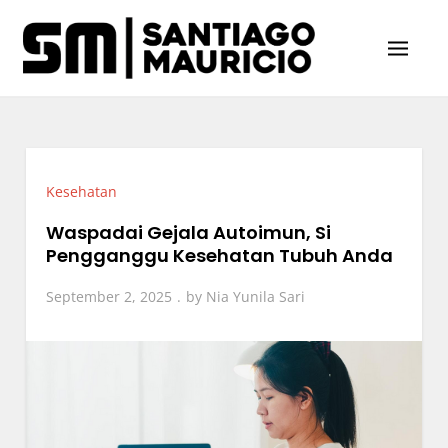
Skip
to
content
Santiago & Mauricio
Sumber Utama Berita Viral Indonesia
Kesehatan
Waspadai Gejala Autoimun, Si
Pengganggu Kesehatan Tubuh Anda
September 2, 2025
by
Nia Yunila Sari