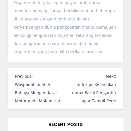
Eksperimen tergila sepanjang sejarah dunia
tersebut memang sangat berisiko namun beberapa
di antaranya sangat membantu dalam
perkembangan dunia pengobatan medis. Kemajuan
teknologi pengobatan di jaman sekarang tak lepas
dari pengorbanan para ilmuwan dan objek
eksperimen yang patut kita berikan apresiasi.
P
Previous:
Next:
o
Waspada! Inilah 5
Ini 6 Tips Kecantikan
s
Bahaya Mengendarai
untuk Bakal Pengantin
t
Motor pada Malam Hari
agar Tampil Pede
n
a
v
RECENT POSTS