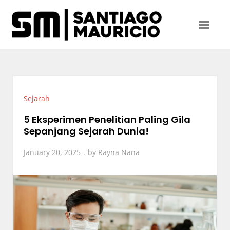
Skip
to
content
Santiago & Mauricio
Sumber Utama Berita Viral Indonesia
Sejarah
5 Eksperimen Penelitian Paling Gila
Sepanjang Sejarah Dunia!
January 20, 2025
by
Rayna Nana