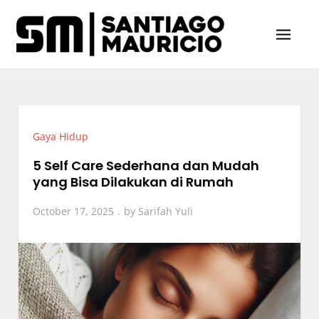
Skip
to
content
Santiago & Mauricio
Sumber Utama Berita Viral Indonesia
Gaya Hidup
5 Self Care Sederhana dan Mudah
yang Bisa Dilakukan di Rumah
October 17, 2025
by
Sarifah Yuli