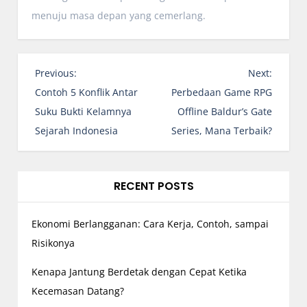
menuju masa depan yang cemerlang.
P
Previous:
Next:
o
Contoh 5 Konflik Antar
Perbedaan Game RPG
s
Suku Bukti Kelamnya
Offline Baldur’s Gate
t
Sejarah Indonesia
Series, Mana Terbaik?
n
a
v
RECENT POSTS
i
g
Ekonomi Berlangganan: Cara Kerja, Contoh, sampai
a
Risikonya
t
Kenapa Jantung Berdetak dengan Cepat Ketika
i
Kecemasan Datang?
o