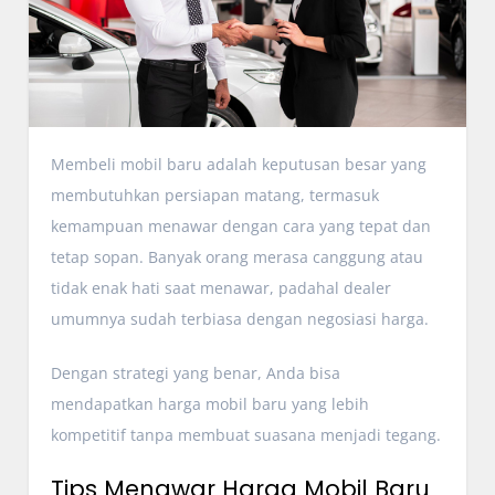
Membeli mobil baru adalah keputusan besar yang
membutuhkan persiapan matang, termasuk
kemampuan menawar dengan cara yang tepat dan
tetap sopan. Banyak orang merasa canggung atau
tidak enak hati saat menawar, padahal dealer
umumnya sudah terbiasa dengan negosiasi harga.
Dengan strategi yang benar, Anda bisa
mendapatkan harga mobil baru yang lebih
kompetitif tanpa membuat suasana menjadi tegang.
Tips Menawar Harga Mobil Baru