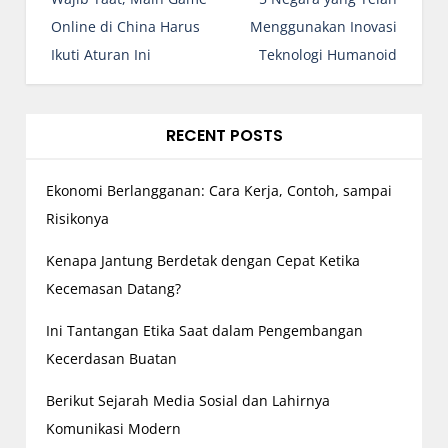
s
Online di China Harus
Menggunakan Inovasi
t
Ikuti Aturan Ini
Teknologi Humanoid
n
a
v
RECENT POSTS
i
g
Ekonomi Berlangganan: Cara Kerja, Contoh, sampai
a
Risikonya
t
Kenapa Jantung Berdetak dengan Cepat Ketika
i
Kecemasan Datang?
o
n
Ini Tantangan Etika Saat dalam Pengembangan
Kecerdasan Buatan
Berikut Sejarah Media Sosial dan Lahirnya
Komunikasi Modern