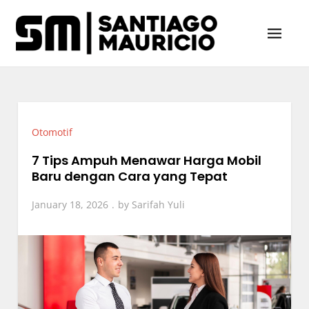
Skip
to
content
Santiago & Mauricio
Sumber Utama Berita Viral Indonesia
Otomotif
7 Tips Ampuh Menawar Harga Mobil
Baru dengan Cara yang Tepat
January 18, 2026
by
Sarifah Yuli