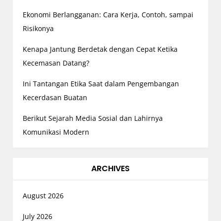
t
Ekonomi Berlangganan: Cara Kerja, Contoh, sampai
i
Risikonya
o
n
Kenapa Jantung Berdetak dengan Cepat Ketika
Kecemasan Datang?
Ini Tantangan Etika Saat dalam Pengembangan
Kecerdasan Buatan
Berikut Sejarah Media Sosial dan Lahirnya
Komunikasi Modern
ARCHIVES
August 2026
July 2026