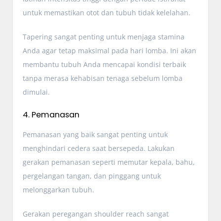
untuk memastikan otot dan tubuh tidak kelelahan.
Tapering sangat penting untuk menjaga stamina
Anda agar tetap maksimal pada hari lomba. Ini akan
membantu tubuh Anda mencapai kondisi terbaik
tanpa merasa kehabisan tenaga sebelum lomba
dimulai.
4. Pemanasan
Pemanasan yang baik sangat penting untuk
menghindari cedera saat bersepeda. Lakukan
gerakan pemanasan seperti memutar kepala, bahu,
pergelangan tangan, dan pinggang untuk
melonggarkan tubuh.
Gerakan peregangan shoulder reach sangat