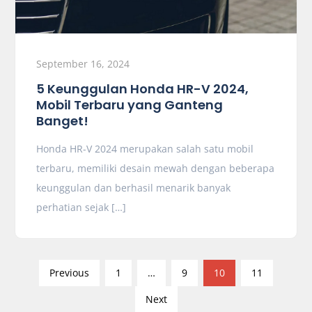
September 16, 2024
5 Keunggulan Honda HR-V 2024,
Mobil Terbaru yang Ganteng
Banget!
Honda HR-V 2024 merupakan salah satu mobil
terbaru, memiliki desain mewah dengan beberapa
keunggulan dan berhasil menarik banyak
perhatian sejak […]
P
Previous
1
…
9
10
11
o
Next
s