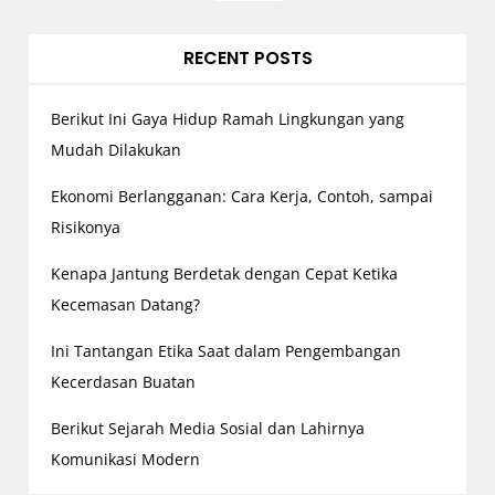
t
s
RECENT POSTS
p
a
Berikut Ini Gaya Hidup Ramah Lingkungan yang
g
Mudah Dilakukan
i
n
Ekonomi Berlangganan: Cara Kerja, Contoh, sampai
a
Risikonya
t
Kenapa Jantung Berdetak dengan Cepat Ketika
i
Kecemasan Datang?
o
n
Ini Tantangan Etika Saat dalam Pengembangan
Kecerdasan Buatan
Berikut Sejarah Media Sosial dan Lahirnya
Komunikasi Modern