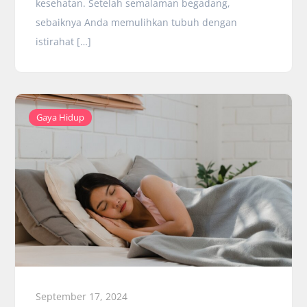
kesehatan. Setelah semalaman begadang,
sebaiknya Anda memulihkan tubuh dengan
istirahat […]
Gaya Hidup
September 17, 2024