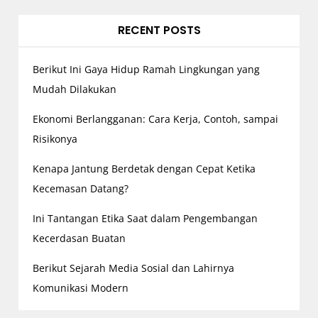
a
v
RECENT POSTS
i
g
Berikut Ini Gaya Hidup Ramah Lingkungan yang
a
Mudah Dilakukan
t
Ekonomi Berlangganan: Cara Kerja, Contoh, sampai
i
Risikonya
o
n
Kenapa Jantung Berdetak dengan Cepat Ketika
Kecemasan Datang?
Ini Tantangan Etika Saat dalam Pengembangan
Kecerdasan Buatan
Berikut Sejarah Media Sosial dan Lahirnya
Komunikasi Modern