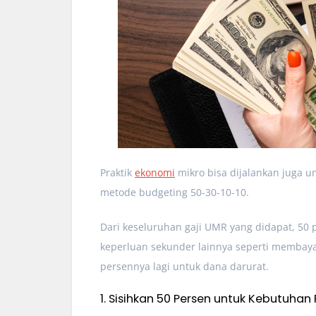
Praktik
ekonomi
mikro bisa dijalankan juga 
metode budgeting 50-30-10-10.
Dari keseluruhan gaji UMR yang didapat, 50 
keperluan sekunder lainnya seperti membayar
persennya lagi untuk dana darurat.
1. Sisihkan 50 Persen untuk Kebutuha