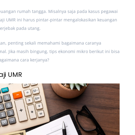
keuangan rumah tangga. Misalnya saja pada kasus pegawai
aji UMR ini harus pintar-pintar mengalokasikan keuangan
terjebak pada utang.
kan, penting sekali memahami bagaimana caranya
. Jika masih bingung, tips ekonomi mikro berikut ini bisa
agaimana cara kerjanya?
aji UMR