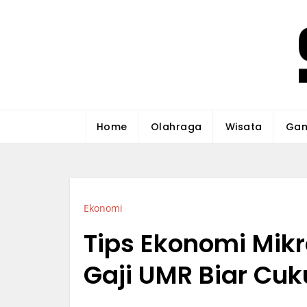
Skip
to
content
Santiago & Maurici
Sumber Utama Berita Viral Indonesia
Home
Olahraga
Wisata
Gam
Ekonomi
Tips Ekonomi Mikr
Gaji UMR Biar Cu