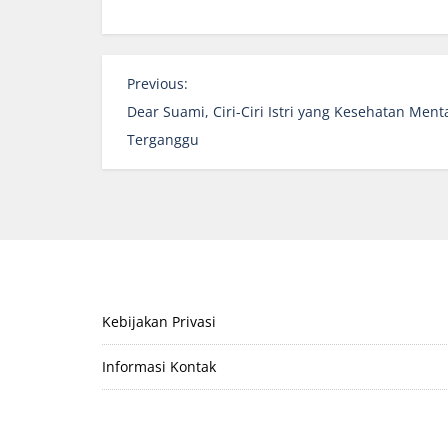
P
Previous:
o
Dear Suami, Ciri-Ciri Istri yang Kesehatan Ment
s
Terganggu
t
n
a
v
i
g
a
Kebijakan Privasi
t
Informasi Kontak
i
o
n